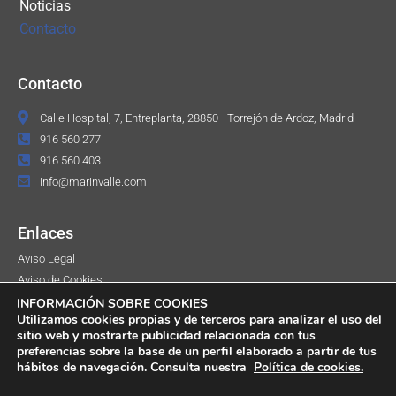
Noticias
Contacto
Contacto
Calle Hospital, 7, Entreplanta, 28850 - Torrejón de Ardoz, Madrid
916 560 277
916 560 403
info@marinvalle.com
Enlaces
Aviso Legal
Aviso de Cookies
Política de Privacidad
INFORMACIÓN SOBRE COOKIES
Utilizamos cookies propias y de terceros para analizar el uso del
sitio web y mostrarte publicidad relacionada con tus
preferencias sobre la base de un perfil elaborado a partir de tus
hábitos de navegación. Consulta nuestra
Política de cookies.
© 2021 Marín Valle Correduría de Seguros S.L. Todos los derechos
reservados. - Miembro de AUNNA Asociación